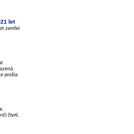
21 let
oh zemřel
al
asazená
že prošla
e.
čí čtvrtí.