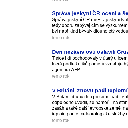
Správa jeskyní ČR ocenila še
Správa jeskyní ČR dnes v jeskyni Kůl
tedy oboru zabývajícím se výzkumem 
byl například bývalý dlouholetý vedou
tento rok
Den nezávislosti oslavili Gru
Tisíce lidí pochodovaly v úterý ulicemi
která podle kritiků poměrů vzdaluje 
agentura AFP.
tento rok
V Británii znovu padl teplotn
V Británii druhý den po sobě padl te
odpoledne uvedli, že naměřili na st
zasáhla také další evropské země, nap
teplotu podle meteorologické služby n
tento rok