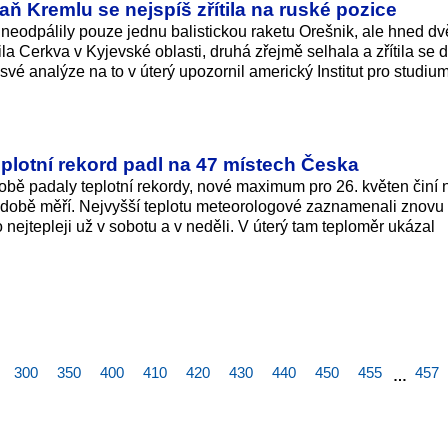
aň Kremlu se nejspíš zřítila na ruské pozice
eodpálily pouze jednu balistickou raketu Orešnik, ale hned dv
la Cerkva v Kyjevské oblasti, druhá zřejmě selhala a zřítila se 
vé analýze na to v úterý upozornil americký Institut pro studiu
eplotní rekord padl na 47 místech Česka
sobě padaly teplotní rekordy, nové maximum pro 26. květen činí
odobě měří. Nejvyšší teplotu meteorologové zaznamenali znovu
nejtepleji už v sobotu a v neděli. V úterý tam teploměr ukázal
300
350
400
410
420
430
440
450
455
457
…