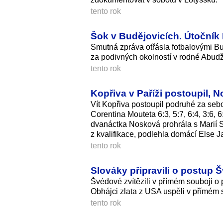
tento rok
Šok v Budějovicích. Útočník
Smutná zpráva otřásla fotbalovými B
za podivných okolností v rodné Abudž
tento rok
Kopřiva v Paříži postoupil, 
Vít Kopřiva postoupil podruhé za seb
Corentina Mouteta 6:3, 5:7, 6:4, 3:6,
dvanáctka Nosková prohrála s Marií Sa
z kvalifikace, podlehla domácí Else 
tento rok
Slováky připravili o postup Š
Švédové zvítězili v přímém souboji o p
Obhájci zlata z USA uspěli v přímém so
tento rok