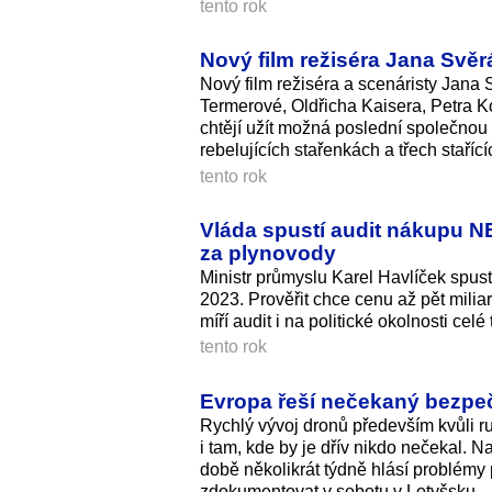
tento rok
Nový film režiséra Jana Svě
Nový film režiséra a scenáristy Jana
Termerové, Oldřicha Kaisera, Petra Ko
chtějí užít možná poslední společnou
rebelujících stařenkách a třech staříc
tento rok
Vláda spustí audit nákupu NET
za plynovody
Ministr průmyslu Karel Havlíček spus
2023. Prověřit chce cenu až pět mili
míří audit i na politické okolnosti celé
tento rok
Evropa řeší nečekaný bezpeč
Rychlý vývoj dronů především kvůli ru
i tam, kde by je dřív nikdo nečekal.
době několikrát týdně hlásí problémy 
zdokumentovat v sobotu v Lotyšsku.