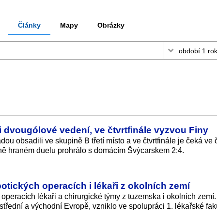
Články
Mapy
Obrázky
li dvougólové vedení, ve čtvrtfinále vyzvou Finy
ou obsadili ve skupině B třetí místo a ve čtvrtfinále je čeká ve č
ně hraném duelu prohrálo s domácím Švýcarskem 2:4.
otických operacích i lékaři z okolních zemí
 operacích lékaři a chirurgické týmy z tuzemska i okolních zemí.
střední a východní Evropě, vzniklo ve spolupráci 1. lékařské faku