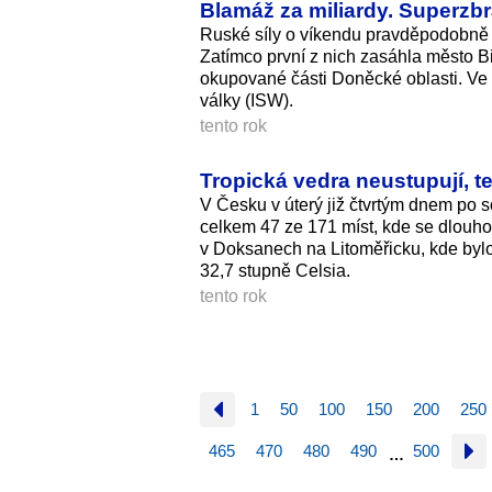
Blamáž za miliardy. Superzbr
Ruské síly o víkendu pravděpodobně n
Zatímco první z nich zasáhla město Bi
okupované části Doněcké oblasti. Ve s
války (ISW).
tento rok
Tropická vedra neustupují, t
V Česku v úterý již čtvrtým dnem po 
celkem 47 ze 171 míst, kde se dlouh
v Doksanech na Litoměřicku, kde bylo 
32,7 stupně Celsia.
tento rok
1
50
100
150
200
250
465
470
480
490
500
…