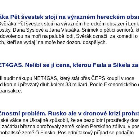
ráka Pět švestek stojí na výrazném hereckém obs
 Svěráka Pět švestek stojí na výrazném hereckém obsazení Len
stky, Dana Syslové a Jana Vlasáka. Snímek o pětici seniorů, kte
 dovolenou na moři na palubě lodi, Svěrák označil za komedii o
ích, kteří se vydají na moře bez dozoru dospělých.
4GAS. Nelíbí se jí cena, kterou Fiala a Síkela zap
til audit nákupu NET4GAS, který stát přes ČEPS koupil v roce
ard korun i převzatý dluh kolem 33 miliard. Podle Ekonomického
 transakce.
nostní problém. Rusko ale v dronové krizi prohr
ské válce na Ukrajině způsobil, že se bezpilotní prostředky dos
 Na začátku března ohrožovaly země kolem Perského zálivu, v po
pobaltské země či Finsko. Poslední takový případ se podařilo