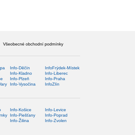
Všeobecné obchodní podmínky
ípa
Info-Děčín
InfoFrýdek-Místek
Info-Kladno
Info-Liberec
ce
Info-Plzeň
Info-Praha
Vary
Info-Vysočina
InfoZlín
o
Info-Košice
Info-Levice
ámky
Info-Piešťany
Info-Poprad
Info-Žilina
Info-Zvolen