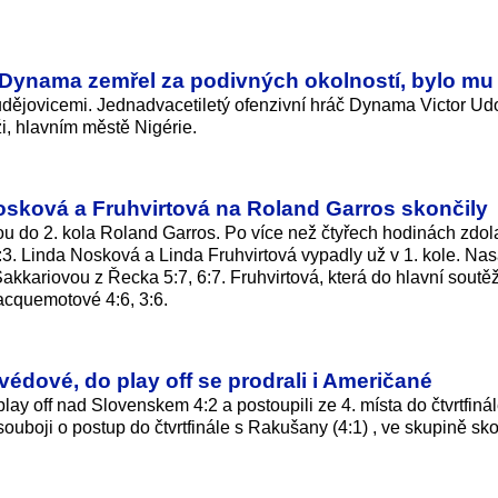
 Dynama zemřel za podivných okolností, bylo mu 
udějovicemi. Jednadvacetiletý ofenzivní hráč Dynama Victor Ud
i, hlavním městě Nigérie.
Nosková a Fruhvirtová na Roland Garros skončily
ou do 2. kola Roland Garros. Po více než čtyřech hodinách zdol
 6:3. Linda Nosková a Linda Fruhvirtová vypadly už v 1. kole. N
kkariovou z Řecka 5:7, 6:7. Fruhvirtová, která do hlavní soutě
Jacquemotové 4:6, 3:6.
védové, do play off se prodrali i Američané
lay off nad Slovenskem 4:2 a postoupili ze 4. místa do čtvrtfinál
uboji o postup do čtvrtfinále s Rakušany (4:1) , ve skupině skon