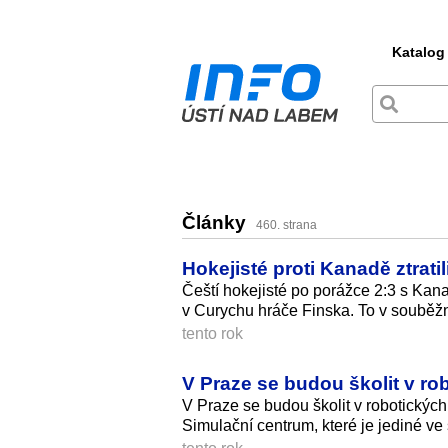
Katalog
Články
460. strana
Hokejisté proti Kanadě ztrati
Čeští hokejisté po porážce 2:3 s Kanad
v Curychu hráče Finska. To v souběž
tento rok
V Praze se budou školit v rob
V Praze se budou školit v robotických
Simulační centrum, které je jediné ve 