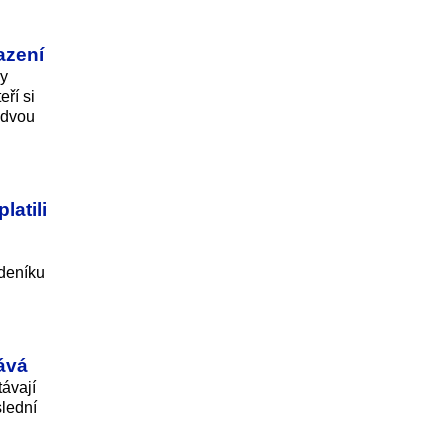
azení
ky
ří si
 dvou
latili
 deníku
ává
távají
slední