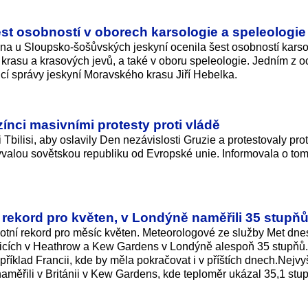
st osobností v oborech karsologie a speleologie
na u Sloupsko-šošůvských jeskyní ocenila šest osobností karso
krasu a krasových jevů, a také v oboru speleologie. Jedním z 
cí správy jeskyní Moravského krasu Jiří Hebelka.
zínci masivními protesty proti vládě
 Tbilisi, aby oslavily Den nezávislosti Gruzie a protestovaly prot
bývalou sovětskou republiku od Evropské unie. Informovala o to
í rekord pro květen, v Londýně naměřili 35 stupň
plotní rekord pro měsíc květen. Meteorologové ze služby Met dne
anicích v Heathrow a Kew Gardens v Londýně alespoň 35 stupňů
říklad Francii, kde by měla pokračovat i v příštích dnech.Nejvy
aměřili v Británii v Kew Gardens, kde teploměr ukázal 35,1 stu