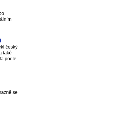
po
álním.
N
ekl český
a také
ta podle
ýrazně se