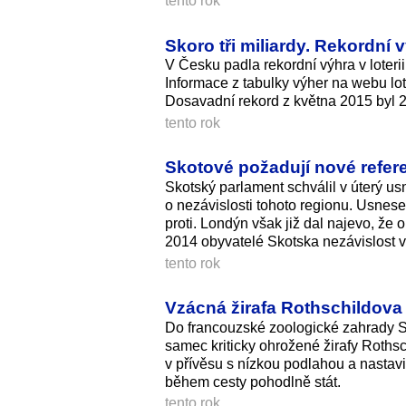
tento rok
Skoro tři miliardy. Rekordní
V Česku padla rekordní výhra v loterii
Informace z tabulky výher na webu lot
Dosavadní rekord z května 2015 byl 2,
tento rok
Skotové požadují nové refere
Skotský parlament schválil v úterý u
o nezávislosti tohoto regionu. Usnese
proti. Londýn však již dal najevo, že
2014 obyvatelé Skotska nezávislost v 
tento rok
Vzácná žirafa Rothschildov
Do francouzské zoologické zahrady Sa
samec kriticky ohrožené žirafy Roths
v přívěsu s nízkou podlahou a nastav
během cesty pohodlně stát.
tento rok