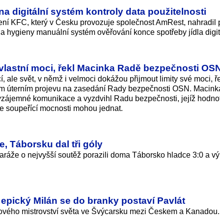
 digitální systém kontroly data použitelnosti
ení KFC, který v Česku provozuje společnost AmRest, nahradil 
 a hygieny manuální systém ověřování konce spotřeby jídla digit
 vlastní moci, řekl Macinka Radě bezpečnosti OS
, ale svět, v němž i velmoci dokážou přijmout limity své moci, ř
vém úterním projevu na zasedání Rady bezpečnosti OSN. Macink
ti vzájemné komunikace a vyzdvihl Radu bezpečnosti, jejíž hodno
de soupeřící mocnosti mohou jednat.
e, Táborsku dal tři góly
baráže o nejvyšší soutěž porazili doma Táborsko hladce 3:0 a v
epický Milán se do branky postaví Pavlát
ejového mistrovství světa ve Švýcarsku mezi Českem a Kanadou.