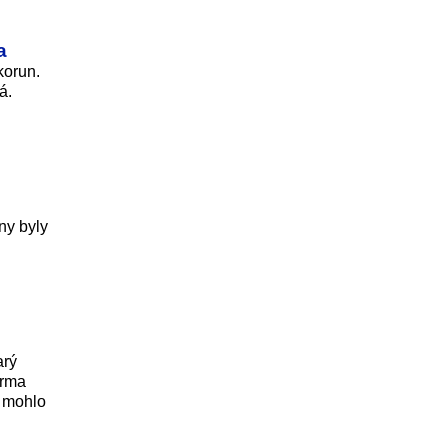
a
korun.
á.
ny byly
arý
irma
ě mohlo