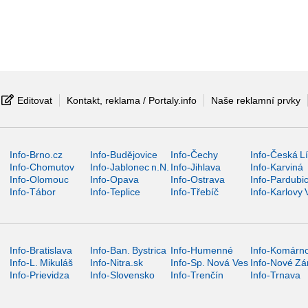
Editovat
Kontakt, reklama / Portaly.info
Naše reklamní prvky
Info-Brno.cz
Info-Budějovice
Info-Čechy
Info-Česká L
Info-Chomutov
Info-Jablonec n.N.
Info-Jihlava
Info-Karviná
Info-Olomouc
Info-Opava
Info-Ostrava
Info-Pardubi
Info-Tábor
Info-Teplice
Info-Třebíč
Info-Karlovy 
Info-Bratislava
Info-Ban. Bystrica
Info-Humenné
Info-Komárn
Info-L. Mikuláš
Info-Nitra.sk
Info-Sp. Nová Ves
Info-Nové Z
Info-Prievidza
Info-Slovensko
Info-Trenčín
Info-Trnava