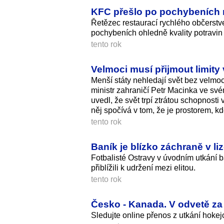
KFC přešlo po pochybeních na
Řetězec restaurací rychlého občerstv
pochybeních ohledně kvality potravin
tento rok
Velmoci musí přijmout limity
Menší státy nehledají svět bez velmocí
ministr zahraničí Petr Macinka ve s
uvedl, že svět trpí ztrátou schopnos
něj spočívá v tom, že je prostorem, k
tento rok
Baník je blízko záchraně v liz
Fotbalisté Ostravy v úvodním utkání 
přiblížili k udržení mezi elitou.
tento rok
Česko - Kanada. V odvetě za 
Sledujte online přenos z utkání hok