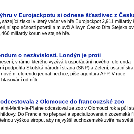
 výhru v Eurojackpotu si odnese šťastlivec z Česk
, sázející získal v úterý večer ve hře Eurojackpot 2,911 miliardy 
erijní společnosti potvrdila mluvčí Allwyn Česko Dita Stejskalov
466 miliardy korun ve stejné hře.
ndum o nezávislosti. Londýn je proti
snesení, v rámci kterého vyzývá k uspořádání nového referenda
ní podpořila Skotská národní strana (SNP) a Zelení, ostatní stra
 o novém referendu jednat nechce, píše agentura AFP. V roce
hlasování odmítli.
a odcestovala z Olomouce do francouzské zoo
int-Martin-la-Plaine odcestoval ze zoo v Olomouci rok a půl st
childovy. Do Francie ho přepravila specializovaná nizozemská f
itelnou výškou stropu, aby nejvyšší suchozemské zvíře na svět