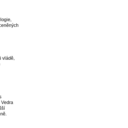
logie,
oceněných
i vládě,
m
ů
s
. Vedra
šší
pně.