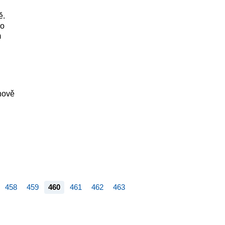
ě.
do
m
 nově
458
459
460
461
462
463