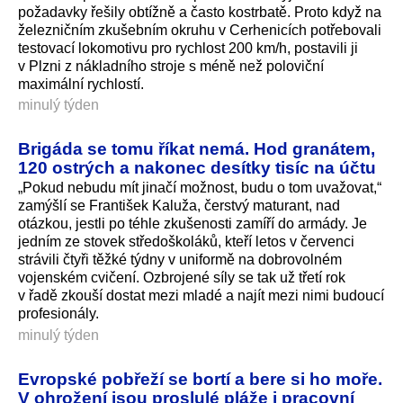
požadavky řešily obtížně a často kostrbatě. Proto když na
železničním zkušebním okruhu v Cerhenicích potřebovali
testovací lokomotivu pro rychlost 200 km/h, postavili ji
v Plzni z nákladního stroje s méně než poloviční
maximální rychlostí.
minulý týden
Brigáda se tomu říkat nemá. Hod granátem,
120 ostrých a nakonec desítky tisíc na účtu
„Pokud nebudu mít jinačí možnost, budu o tom uvažovat,“
zamýšlí se František Kaluža, čerstvý maturant, nad
otázkou, jestli po téhle zkušenosti zamíří do armády. Je
jedním ze stovek středoškoláků, kteří letos v červenci
strávili čtyři těžké týdny v uniformě na dobrovolném
vojenském cvičení. Ozbrojené síly se tak už třetí rok
v řadě zkouší dostat mezi mladé a najít mezi nimi budoucí
profesionály.
minulý týden
Evropské pobřeží se bortí a bere si ho moře.
V ohrožení jsou proslulé pláže i pracovní