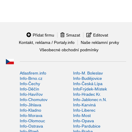
Přidat firmu
Smazat
Editovat
Kontakt, reklama / Portaly.info
Naše reklamní prvky
Všeobecné obchodní podmínky
Atlasfirem.info
Info-M. Boleslav
Info-Brno.cz
Info-Budějovice
Info-Čechy
Info-Česká Lípa
Info-Děčín
InfoFrýdek-Místek
Info-Havířov
Info-Hradec Kr.
Info-Chomutov
Info-Jablonec n.N.
Info-Jihlava
Info-Karviná
Info-Kladno
Info-Liberec
Info-Morava
Info-Most
Info-Olomouc
Info-Opava
Info-Ostrava
Info-Pardubice
Info-Plzeň
Info-Praha