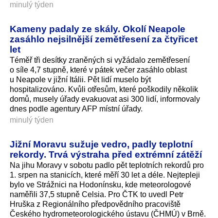
minulý týden
Kameny padaly ze skály. Okolí Neapole
zasáhlo nejsilnější zemětřesení za čtyřicet
let
Téměř tři desítky zraněných si vyžádalo zemětřesení
o síle 4,7 stupně, které v pátek večer zasáhlo oblast
u Neapole v jižní Itálii. Pět lidí muselo být
hospitalizováno. Kvůli otřesům, které poškodily několik
domů, musely úřady evakuovat asi 300 lidí, informovaly
dnes podle agentury AFP místní úřady.
minulý týden
Jižní Moravu sužuje vedro, padly teplotní
rekordy. Trvá výstraha před extrémní zátěží
Na jihu Moravy v sobotu padlo pět teplotních rekordů pro
1. srpen na stanicích, které měří 30 let a déle. Nejtepleji
bylo ve Strážnici na Hodonínsku, kde meteorologové
naměřili 37,5 stupně Celsia. Pro ČTK to uvedl Petr
Hruška z Regionálního předpovědního pracoviště
Českého hydrometeorolo­gického ústavu (ČHMÚ) v Brně.