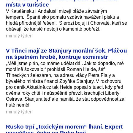
místa v turistice
V Katalánsku i Andalusii mizejí pláže závratným
tempem. Španělsko pomalu vzdává navážení písku a
hledá přírodnější řešení. S erozí bojují i Chorvaté, kteří se
obávají, že turisté nestojí o kamenité pobřeží.
minulý týden
V Třinci mají ze Stanjury morální šok. Pláčou
na špatném hrobě, kontruje exministr
„Měli jsme plán, co máme udělat dál. Jak to dopadlo, mě
morálně šokovalo,“ prohlásil Roman Heide, šéf
Třineckých železáren, na adresu vlády Petra Fialy a
bývalého ministra financí Zbyňka Stanjury. V rozhovoru
pro deník Aktuálně.cz tak Heide popsal situaci, kdy před
dvěma roky chtěli neúspěšně převzít krachující Liberty
Ostrava. Stanjura teď ale namítá, že stát odpovědnost za
hutě neměl.
minulý týden
Rusko trpí „toxickým morem“ lhaní. Expert
vysvětluje, čeho se Putin bojí