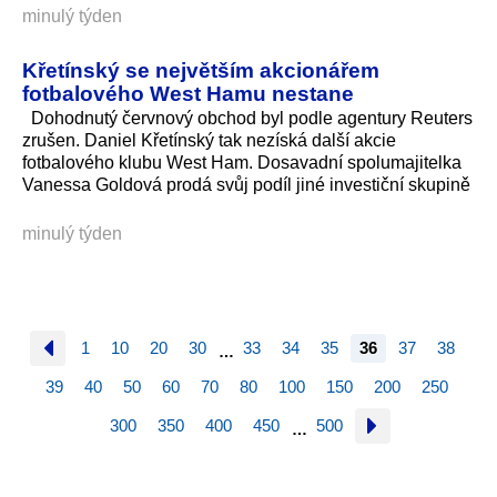
minulý týden
Křetínský se největším akcionářem
fotbalového West Hamu nestane
Dohodnutý červnový obchod byl podle agentury Reuters
zrušen. Daniel Křetínský tak nezíská další akcie
fotbalového klubu West Ham. Dosavadní spolumajitelka
Vanessa Goldová prodá svůj podíl jiné investiční skupině
minulý týden
1
10
20
30
33
34
35
36
37
38
…
39
40
50
60
70
80
100
150
200
250
300
350
400
450
500
…