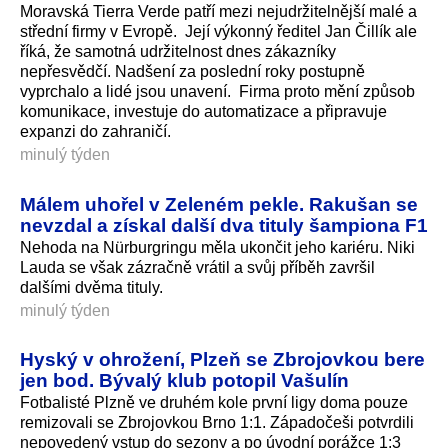
Moravská Tierra Verde patří mezi nejudržitelnější malé a
střední firmy v Evropě. Její výkonný ředitel Jan Čillík ale
říká, že samotná udržitelnost dnes zákazníky
nepřesvědčí. Nadšení za poslední roky postupně
vyprchalo a lidé jsou unavení. Firma proto mění způsob
komunikace, investuje do automatizace a připravuje
expanzi do zahraničí.
minulý týden
Málem uhořel v Zeleném pekle. Rakušan se
nevzdal a získal další dva tituly šampiona F1
Nehoda na Nürburgringu měla ukončit jeho kariéru. Niki
Lauda se však zázračně vrátil a svůj příběh završil
dalšími dvěma tituly.
minulý týden
Hyský v ohrožení, Plzeň se Zbrojovkou bere
jen bod. Bývalý klub potopil Vašulín
Fotbalisté Plzně ve druhém kole první ligy doma pouze
remizovali se Zbrojovkou Brno 1:1. Západočeši potvrdili
nepovedený vstup do sezony a po úvodní porážce 1:3