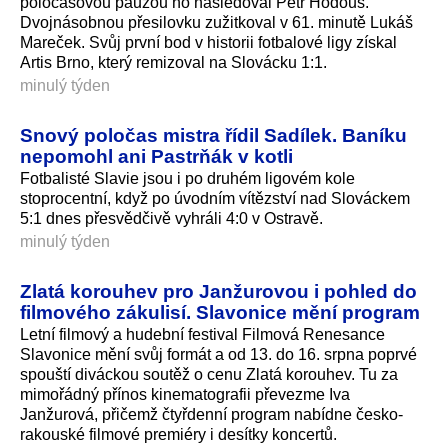
poločasovou pauzou ho následoval Petr Hodouš.
Dvojnásobnou přesilovku zužitkoval v 61. minutě Lukáš
Mareček. Svůj první bod v historii fotbalové ligy získal
Artis Brno, který remizoval na Slovácku 1:1.
minulý týden
Snový poločas mistra řídil Sadílek. Baníku
nepomohl ani Pastrňák v kotli
Fotbalisté Slavie jsou i po druhém ligovém kole
stoprocentní, když po úvodním vítězství nad Slováckem
5:1 dnes přesvědčivě vyhráli 4:0 v Ostravě.
minulý týden
Zlatá korouhev pro Janžurovou i pohled do
filmového zákulisí. Slavonice mění program
Letní filmový a hudební festival Filmová Renesance
Slavonice mění svůj formát a od 13. do 16. srpna poprvé
spouští diváckou soutěž o cenu Zlatá korouhev. Tu za
mimořádný přínos kinematografii převezme Iva
Janžurová, přičemž čtyřdenní program nabídne česko-
rakouské filmové premiéry i desítky koncertů.