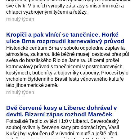
své čtvrti. V ulicích vyrostly zátarasy s místními muži a
chlapci vyzbrojenými tyčemi a řetězy.
minulý týden
Kropiči a pak vlnící se tanečnice. Horké
ulice Brna rozproudil karnevalový průvod
Historické centrum Brna v sobotu odpoledne zaplavila
atmosféra, za kterou lidé běžně musejí cestovat přes půl
světa do brazilského Rio de Janeira. Ulicemi prošel
karnevalový průvod s tanečnicemi v pestrobarevných
kostýmech, bubeníky a bojovníky capoeiry. Procesí bylo
vrcholem čtyřdenního Brasil festu věnovaného kultuře
této jihoamerické země.
minulý týden
Dvě červené kosy a Liberec dohrával v
devíti. Bizarní zápas rozhodl Mareček
Fotbalisté Teplic zvítězili 1:0 v Liberci. Severočeský
souboj ovlivnily červené karty pro domácí tým, Vasil
Kušej byl vyloučen už v úvodní minutě a ještě před