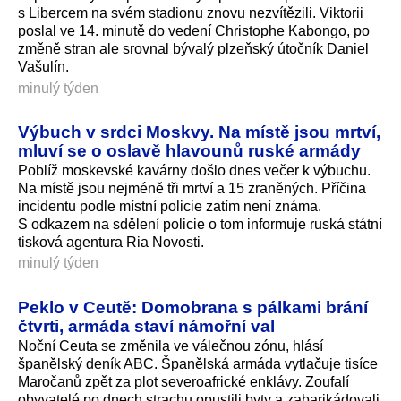
s Libercem na svém stadionu znovu nezvítězili. Viktorii
poslal ve 14. minutě do vedení Christophe Kabongo, po
změně stran ale srovnal bývalý plzeňský útočník Daniel
Vašulín.
minulý týden
Výbuch v srdci Moskvy. Na místě jsou mrtví,
mluví se o oslavě hlavounů ruské armády
Poblíž moskevské kavárny došlo dnes večer k výbuchu.
Na místě jsou nejméně tři mrtví a 15 zraněných. Příčina
incidentu podle místní policie zatím není známa.
S odkazem na sdělení policie o tom informuje ruská státní
tisková agentura Ria Novosti.
minulý týden
Peklo v Ceutě: Domobrana s pálkami brání
čtvrti, armáda staví námořní val
Noční Ceuta se změnila ve válečnou zónu, hlásí
španělský deník ABC. Španělská armáda vytlačuje tisíce
Maročanů zpět za plot severoafrické enklávy. Zoufalí
obyvatelé po dnech strachu opustili byty a zabarikádovali