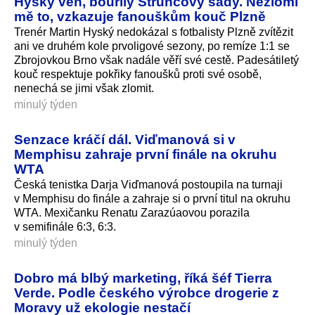
Hyský ven, bouřily Štruncovy sady. Nezlomí
mě to, vzkazuje fanouškům kouč Plzně
Trenér Martin Hyský nedokázal s fotbalisty Plzně zvítězit
ani ve druhém kole prvoligové sezony, po remíze 1:1 se
Zbrojovkou Brno však nadále věří své cestě. Padesátiletý
kouč respektuje pokřiky fanoušků proti své osobě,
nenechá se jimi však zlomit.
minulý týden
Senzace kráčí dál. Viďmanová si v
Memphisu zahraje první finále na okruhu
WTA
Česká tenistka Darja Viďmanová postoupila na turnaji
v Memphisu do finále a zahraje si o první titul na okruhu
WTA. Mexičanku Renatu Zarazúaovou porazila
v semifinále 6:3, 6:3.
minulý týden
Dobro má blbý marketing, říká šéf Tierra
Verde. Podle českého výrobce drogerie z
Moravy už ekologie nestačí