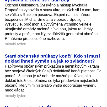
Odchod Oleksandra Syrského a nástup Mychajla
Drapatého vypovídá o stavu ukrajinských sil i o tom, kam
se válka s Ruskem posouvá. Expert na mezinárodní
bezpečnost Michal Smetana v pořadu Spotlight
vysvětluje, proč mohla být výměna vrchního velitele
ukrajinské armády racionální volbou, jakou roli hrály
protesty a proč je pro Kyjev důležitá generační obměna.
Přinášíme přepis celého rozhovoru.
minulý týden
Staré občanské průkazy končí. Kdo si musí
doklad ihned vyměnit a jak to zvládnout?
Papírovým občanským průkazům a laminátovým kartám
bez strojově čitelných údajů definitivně končí platnost. Od
pondělí 3. srpna je už nebude možné používat jako
doklad totožnosti. Změna se týká především nejstarších
občanů, kterým ministerstvo vnitra doporučuje výměnu
neodkládat.
minulý týden