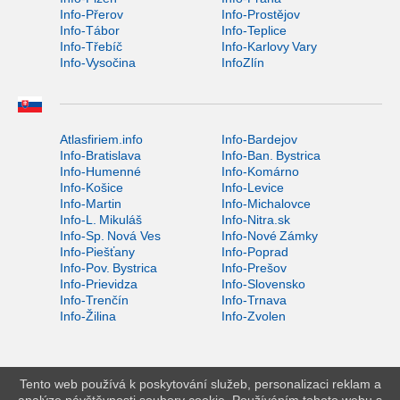
Info-Přerov
Info-Prostějov
Info-Tábor
Info-Teplice
Info-Třebíč
Info-Karlovy Vary
Info-Vysočina
InfoZlín
Atlasfiriem.info
Info-Bardejov
Info-Bratislava
Info-Ban. Bystrica
Info-Humenné
Info-Komárno
Info-Košice
Info-Levice
Info-Martin
Info-Michalovce
Info-L. Mikuláš
Info-Nitra.sk
Info-Sp. Nová Ves
Info-Nové Zámky
Info-Piešťany
Info-Poprad
Info-Pov. Bystrica
Info-Prešov
Info-Prievidza
Info-Slovensko
Info-Trenčín
Info-Trnava
Info-Žilina
Info-Zvolen
Tento web používá k poskytování služeb, personalizaci reklam a