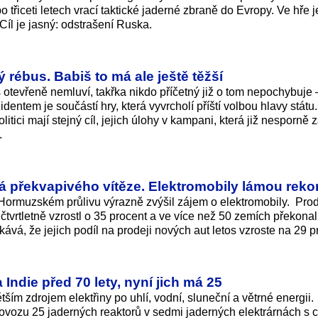
řiceti letech vrací taktické jaderné zbraně do Evropy. Ve hře je
 Cíl je jasný: odstrašení Ruska.
ý rébus. Babiš to má ale ještě těžší
 otevřeně nemluví, takřka nikdo příčetný již o tom nepochybuje –
dentem je součástí hry, která vyvrcholí příští volbou hlavy státu
litici mají stejný cíl, jejich úlohy v kampani, která již nesporně 
.
 překvapivého vítěze. Elektromobily lámou reko
Hormuzském průlivu výrazně zvýšil zájem o elektromobily. Pro
čtvrtletně vzrostl o 35 procent a ve více než 50 zemích překonal
ává, že jejich podíl na prodeji nových aut letos vzroste na 29 p
 Indie před 70 lety, nyní jich má 25
tším zdrojem elektřiny po uhlí, vodní, sluneční a větrné energii.
rovozu 25 jaderných reaktorů v sedmi jaderných elektrárnách s