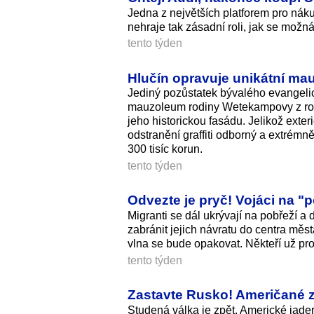
Jedna z největších platforem pro nák
nehraje tak zásadní roli, jak se mož
tento týden
Hlučín opravuje unikátní mau
Jediný pozůstatek bývalého evangeli
mauzoleum rodiny Wetekampovy z roku
jeho historickou fasádu. Jelikož exte
odstranění graffiti odborný a extrém
300 tisíc korun.
tento týden
Odvezte je pryč! Vojáci na "
Migranti se dál ukrývají na pobřeží a 
zabránit jejich návratu do centra měst
vlna se bude opakovat. Někteří už pro
tento týden
Zastavte Rusko! Američané z
Studená válka je zpět. Americké jade