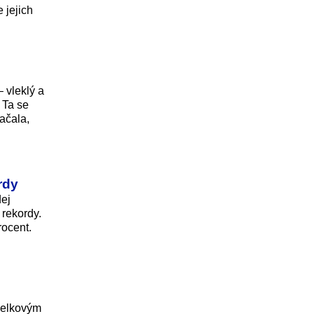
 jejich
 vleklý a
. Ta se
začala,
rdy
dej
 rekordy.
rocent.
 celkovým