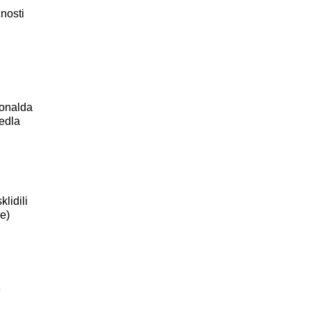
nosti
Donalda
edla
lidili
e)