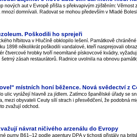
up nových aut v Evropě přišla s překvapivým zjištěním: Věrnost
ná mnozí domnívali. Radovat se mohou především v Mladé Bolesl
zoleum. Poškodili ho sprejeři
ckého hřbitova v Hlučíně obklopilo lešení. Památkově chráněné
 1898 několikrát poškodili vandalové, kteří nasprejovali obra
riér čtvercové hrobky tvoří neomítané pískovcové kvádry, vyžadu
ně šetrný zásah restaurátorů. Radnice uvolnila na obnovu památk
povel" místních honí běžence. Nová svědectví z C
do ulic vyrážejí hlavně za jídlem. Zatímco španělské úřady se sn
a, mezi obyvateli Ceuty sílí strach i přesvědčení, že podobná mi
to zvažují odchod.
važují návrat ničivého arzenálu do Evropy
rné pumy B61–12 podle agentury DPA v tichosti přistály na brits