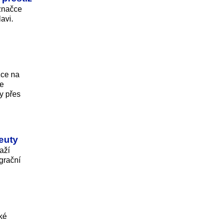
 značce
avi.
zce na
je
y přes
euty
aží
grační
ké