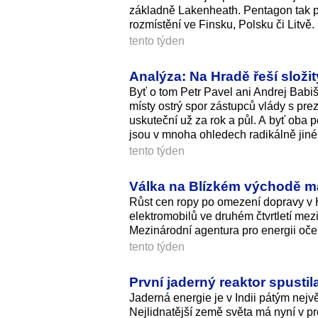
základně Lakenheath. Pentagon tak po t
rozmístění ve Finsku, Polsku či Litvě.
tento týden
Analýza: Na Hradě řeší složit
Byť o tom Petr Pavel ani Andrej Babiš
místy ostrý spor zástupců vlády s prezi
uskuteční už za rok a půl. A byť oba po
jsou v mnoha ohledech radikálně jiné
tento týden
Válka na Blízkém východě má
Růst cen ropy po omezení dopravy v 
elektromobilů ve druhém čtvrtletí mezi
Mezinárodní agentura pro energii oček
tento týden
První jaderný reaktor spustila
Jaderná energie je v Indii pátým nejvě
Nejlidnatější země světa má nyní v p