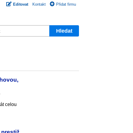
Editovat
Kontakt
Přidat firmu
Hledat
chovou,
a
át celou
 prestiž