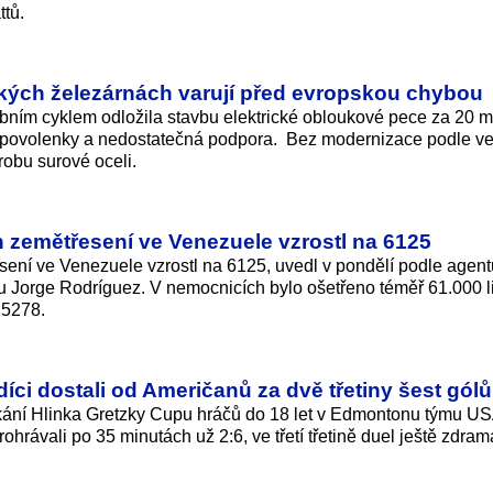
tů.
ckých železárnách varují před evropskou chybou
ním cyklem odložila stavbu elektrické obloukové pece za 20 mi
 povolenky a nedostatečná podpora. Bez modernizace podle v
robu surové oceli.
 zemětřesení ve Venezuele vzrostl na 6125
ení ve Venezuele vzrostl na 6125, uvedl v pondělí podle agent
 Jorge Rodríguez. V nemocnicích bylo ošetřeno téměř 61.000 li
 5278.
díci dostali od Američanů za dvě třetiny šest gólů
tkání Hlinka Gretzky Cupu hráčů do 18 let v Edmontonu týmu US
rávali po 35 minutách už 2:6, ve třetí třetině duel ještě zdrama