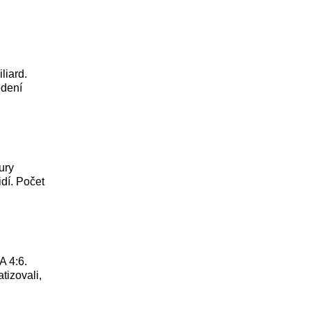
liard.
edení
ury
dí. Počet
A 4:6.
tizovali,