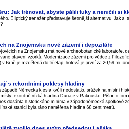
u: Jak trénovat, abyste pálili tuky a neničili si k
o. Eliptický trenažér představuje šetrnější alternativu. Jak si t
s?
ích na Znojemsku nové zázemí i depozitáře
yjovicích na Znojemsku má nové archeobotanické laboratoře, d
kzvané plavení vzorků. Modernizace zázemí pro vědce z Filozofi
v Brně je rozdělená do tří etap, hotová je první za 20,59 milionu
ají s rekordními poklesy hladiny
západě Německa klesla kvůli nedostatku srážek na místní hist
 místy rekordně nízká hladina Dunaje v Rakousku. Píšou o tom
es dosáhla historického minima v západoněmecké spolkové z
línské stanici byla ráno naměřena hladina 68 centimetrů.
tiště zvolilo dnes svým předsedou Lašáka