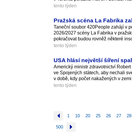
tento týden
Pražská scéna La Fabrika za
Taneční soubor 420People zahájí v po
2026/2027 scény La Fabrika v pražský
pokračovat budou rovněž některé ins
tento týden
USA hlásí největší šíření spa
Americký ministr zdravotnictví Rober
ve Spojených státech, aby nechali své
v době, kdy počet nakažených v zemi z
tento týden
1
10
20
25
26
27
28
500