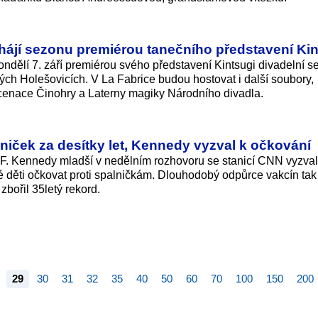
hájí sezonu premiérou tanečního představení Kin
ndělí 7. září premiérou svého představení Kintsugi divadelní 
ch Holešovicích. V La Fabrice budou hostovat i další soubory,
cenace Činohry a Laterny magiky Národního divadla.
lniček za desítky let, Kennedy vyzval k očkování
t F. Kennedy mladší v nedělním rozhovoru se stanicí CNN vyzval
 děti očkovat proti spalničkám. Dlouhodobý odpůrce vakcín tak 
bořil 35letý rekord.
29
30
31
32
35
40
50
60
70
100
150
200