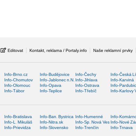
Editovat
Kontakt, reklama / Portaly.info
Naše reklamní prvky
Info-Brno.cz
Info-Budějovice
Info-Čechy
Info-Česká L
Info-Chomutov
Info-Jablonec n.N.
Info-Jihlava
Info-Karviná
Info-Olomouc
Info-Opava
Info-Ostrava
Info-Pardubi
Info-Tábor
Info-Teplice
Info-Třebíč
Info-Karlovy 
Info-Bratislava
Info-Ban. Bystrica
Info-Humenné
Info-Komárn
Info-L. Mikuláš
Info-Nitra.sk
Info-Sp. Nová Ves
Info-Nové Z
Info-Prievidza
Info-Slovensko
Info-Trenčín
Info-Trnava