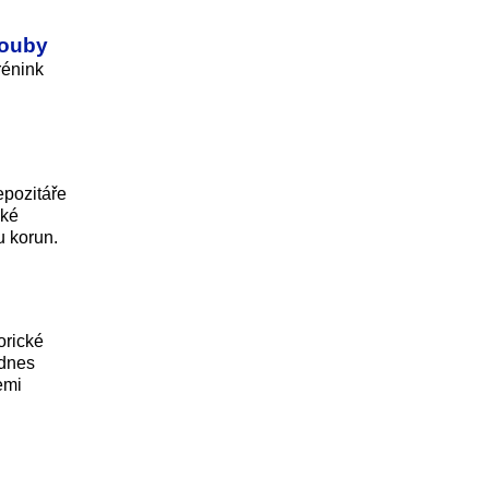
louby
rénink
epozitáře
cké
 ko­run.
orické
 dnes
emi