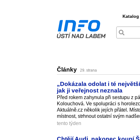
Katalog
Články
29. strana
„Dokázala odolat i té největš
jak ji veřejnost neznala
Před rokem zahynula při sestupu z p
Kolouchová. Ve spolupráci s horolez
Aktuálně.cz několik jejích přátel. Mí
místnost, strhnout ostatní svým nadšen
tento týden
Chtějí Audi, nakonec koupí Š