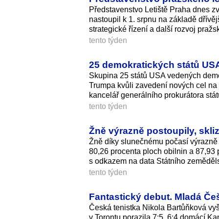
Představenstvo Letiště Praha dnes z
nastoupil k 1. srpnu na základě dřívě
strategické řízení a další rozvoj praž
tento týden
25 demokratických států US
Skupina 25 států USA vedených demo
Trumpa kvůli zavedení nových cel na 
kancelář generálního prokurátora stá
tento týden
Žně výrazně postoupily, skliz
Žně díky slunečnému počasí výrazně pos
80,26 procenta ploch obilnin a 87,93
s odkazem na data Státního zeměděls
tento týden
Fantastický debut. Mladá Č
Česká tenistka Nikola Bartůňková vyš
v Torontu porazila 7:5, 6:4 domácí 