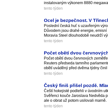
instalovaným výkonem 8880 megawat
tento týden
Ocel je bezpečnost. V Třine
Poslední česká huť s uzavřeným výrob
Důvodem jsou drahé energie, emisní
Moravia Steel dlouhodobě neudrží vý
tento týden
Počet obětí dvou červnových
Počet obětí dvou červnových zemětřes
Reuters předseda tamního parlamentu
obětí uváděný před dvěma týdny činil
tento týden
Český finiš přišel pozdě. Mla
Čeští hokejisté podlehli v úvodním u
Svěřenci kouče Jaroslava Nedvěda proh
ale o obrat už potom usilovali marně.
tento týden