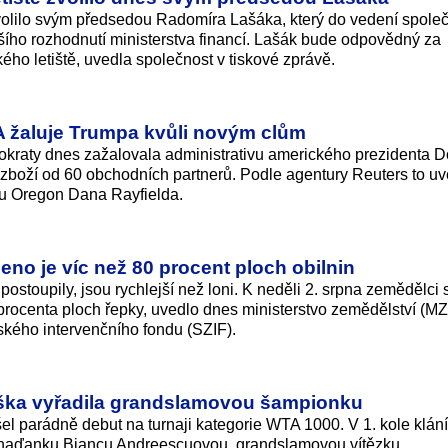
volilo svým předsedou Radomíra Lašáka, který do vedení společ
jšího rozhodnutí ministerstva financí. Lašák bude odpovědný za
ského letiště, uvedla společnost v tiskové zprávě.
A žaluje Trumpa kvůli novým clům
kraty dnes zažalovala administrativu amerického prezidenta 
zboží od 60 obchodních partnerů. Podle agentury Reuters to uv
tu Oregon Dana Rayfielda.
eno je víc než 80 procent ploch obilnin
toupily, jsou rychlejší než loni. K neděli 2. srpna zemědělci sk
 procenta ploch řepky, uvedlo dnes ministerstvo zemědělství (MZ
kého intervenčního fondu (SZIF).
eška vyřadila grandslamovou šampionku
el parádně debut na turnaji kategorie WTA 1000. V 1. kole klání
Kanaďanku Biancu Andreescuovou, grandslamovou vítězku.