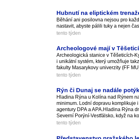
Hubnutí na eliptickém trenažér
Běhání ani posilovna nejsou pro každéh
nastavit, abyste pálili tuky a nejen ča
tento týden
Archeologové mají v Těšetic
Archeologická stanice v Těšeticích-K
i unikátní systém, který umožňuje ta
fakulty Masarykovy univerzity (FF MU) 
tento týden
Rýn či Dunaj se nadále potýk
Hladina Rýna u Kolína nad Rýnem na 
minimum. Lodní dopravu komplikuje i
agentury DPA a APA.Hladina Rýna dn
Severní Porýní-Vestfálsko, když na ko
tento týden
Představenstvo pražského le