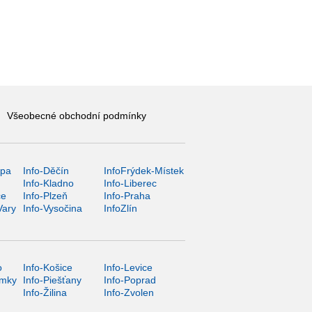
Všeobecné obchodní podmínky
ípa
Info-Děčín
InfoFrýdek-Místek
Info-Kladno
Info-Liberec
ce
Info-Plzeň
Info-Praha
Vary
Info-Vysočina
InfoZlín
o
Info-Košice
Info-Levice
ámky
Info-Piešťany
Info-Poprad
Info-Žilina
Info-Zvolen