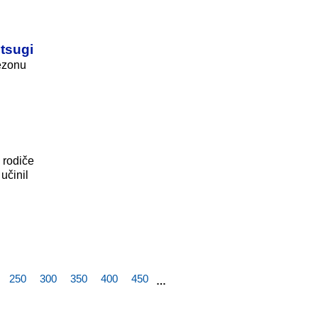
tsugi
sezonu
 rodiče
učinil
250
300
350
400
450
…