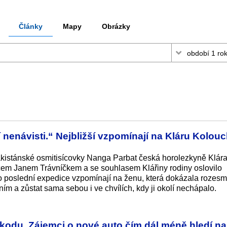
Články
Mapy
Obrázky
í nenávisti.“ Nejbližší vzpomínají na Kláru Kolou
ákistánské osmitisícovky Nanga Parbat česká horolezkyně Klár
cem Janem Trávníčkem a se souhlasem Klářiny rodiny oslovilo
sto poslední expedice vzpomínají na ženu, která dokázala rozesm
ím a zůstat sama sebou i ve chvílích, kdy ji okolí nechápalo.
kodu. Zájemci o nové auto čím dál méně hledí na