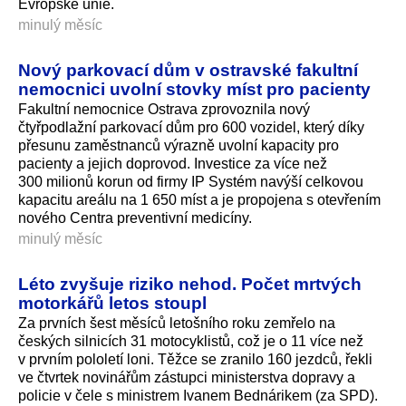
Evropské unie.
minulý měsíc
Nový parkovací dům v ostravské fakultní
nemocnici uvolní stovky míst pro pacienty
Fakultní nemocnice Ostrava zprovoznila nový
čtyřpodlažní parkovací dům pro 600 vozidel, který díky
přesunu zaměstnanců výrazně uvolní kapacity pro
pacienty a jejich doprovod. Investice za více než
300 milionů korun od firmy IP Systém navýší celkovou
kapacitu areálu na 1 650 míst a je propojena s otevřením
nového Centra preventivní medicíny.
minulý měsíc
Léto zvyšuje riziko nehod. Počet mrtvých
motorkářů letos stoupl
Za prvních šest měsíců letošního roku zemřelo na
českých silnicích 31 motocyklistů, což je o 11 více než
v prvním pololetí loni. Těžce se zranilo 160 jezdců, řekli
ve čtvrtek novinářům zástupci ministerstva dopravy a
policie v čele s ministrem Ivanem Bednárikem (za SPD).