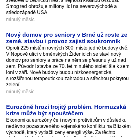
světového žebříčku měst s nejhorší kvalitou ovzduší.
Smog teď ohrožuje miliony lidí na severovýchodě a
středozápadě USA.
minulý měsíc
Nový domov pro seniory v Brně už roste ze
země, stavbu i provoz zajistí soukromník
Oproti 225 místům rovných 300, místo jedné budovy dvě.
V Nopově ulici v brněnských Židenicích se staví nový
domov pro seniory a práce na něm se přesunuly už nad
zem. Původní stavba ze 70. let minulého století šla k zemi
loni v září. Nové budovy budou nízkoenergetické,
s rozšířenou terapeutickou zahradou a střechou pokrytou
zelení.
minulý měsíc
Eurozóně hrozí trojitý problém. Hormuzská
krize může být spouštěčem
Ekonomika eurozóny čelí novým protivětrům v důsledku
nedávno pozastaveného vojenského konfliktu na Blízkém
východě, který vytlačil ceny energií výše. Za těchto