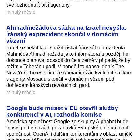
své rozhodnutí, píší agentury.
minulý měsíc
Ahmadínežádova sázka na Izrael nevyšla.
Íránský exprezident skončil v domácím
vězení
Izrael se několik let snažil získat íránského prezidenta
Mahmúda Ahmadínežáda jako informátora a později ho
dokonce plánoval dosadit do čela země v případě, že by
režim v Teheránu padl. V pondělí to napsal deník The
New York Times s tím, že Ahmadínežád kvůli opletačkám
s agenty Mossadu skončil v domácím vězení pod
dohledem Íránských revolučních gard.
minulý měsíc
Google bude muset v EU otevřít služby
konkurenci v AI, rozhodla komise
Americká společnost Google ze skupiny Alphabet bude
muset podle nových požadavků Evropské unie umožnit
společnosti OpenAI i dalším konkurentům v oblasti umělé