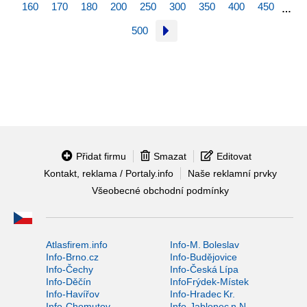
160
170
180
200
250
300
350
400
450
…
500
Přidat firmu
Smazat
Editovat
Kontakt, reklama / Portaly.info
Naše reklamní prvky
Všeobecné obchodní podmínky
Atlasfirem.info
Info-M. Boleslav
Info-Brno.cz
Info-Budějovice
Info-Čechy
Info-Česká Lípa
Info-Děčín
InfoFrýdek-Místek
Info-Havířov
Info-Hradec Kr.
Info-Chomutov
Info-Jablonec n.N.