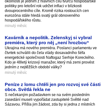
okolností je jedním z hlavních cílů tvůrců hospodářské
politiky pro letošní rok udržet inflaci v blízkosti
dvouprocentního cíle. Kromě rizika rostoucích cen
eurozóna stále hledá svatý grál obnoveného
hospodářského růs­tu.
minulý měsíc
Kavárník a nepolitik. Zelenskyj si vybral
premiéra, který pro něj „není hrozbou“
Ukrajina má nového premiéra. Poslanci parlamentu ve
čtvrtek schválili do čela vlády dosavadního šéfa
energetické společnosti Naftogaz Serhije Koreckého.
Kdo je 48letý krizový manažer, který má zemi provést
jedním z nejtěžších období války?
minulý měsíc
Peníze z lomu chtěli jen pro rozvoj své části
obce. Světlá řekla ne
S nečekaným požadavkem se na svém posledním
zasedání museli vypořádat zastupitelé Světlé nad
Sázavou. Přišla jim žádost, zda by si jedna z místních