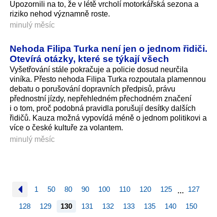
Upozornili na to, že v létě vrcholí motorkářská sezona a
riziko nehod významně roste.
minulý měsíc
Nehoda Filipa Turka není jen o jednom řidiči.
Otevírá otázky, které se týkají všech
Vyšetřování stále pokračuje a policie dosud neurčila
viníka. Přesto nehoda Filipa Turka rozpoutala plamennou
debatu o porušování dopravních předpisů, právu
přednostní jízdy, nepřehledném přechodném značení
i o tom, proč podobná pravidla porušují desítky dalších
řidičů. Kauza možná vypovídá méně o jednom politikovi a
více o české kultuře za volantem.
minulý měsíc
1
50
80
90
100
110
120
125
127
…
128
129
130
131
132
133
135
140
150