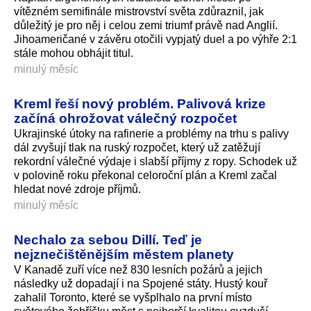
vítězném semifinále mistrovství světa zdůraznil, jak
důležitý je pro něj i celou zemi triumf právě nad Anglií.
Jihoameričané v závěru otočili vypjatý duel a po výhře 2:1
stále mohou obhájit titul.
minulý měsíc
Kreml řeší nový problém. Palivová krize
začíná ohrožovat válečný rozpočet
Ukrajinské útoky na rafinerie a problémy na trhu s palivy
dál zvyšují tlak na ruský rozpočet, který už zatěžují
rekordní válečné výdaje i slabší příjmy z ropy. Schodek už
v polovině roku překonal celoroční plán a Kreml začal
hledat nové zdroje příjmů.
minulý měsíc
Nechalo za sebou Dillí. Teď je
nejznečištěnějším městem planety
V Kanadě zuří více než 830 lesních požárů a jejich
následky už dopadají i na Spojené státy. Hustý kouř
zahalil Toronto, které se vyšplhalo na první místo