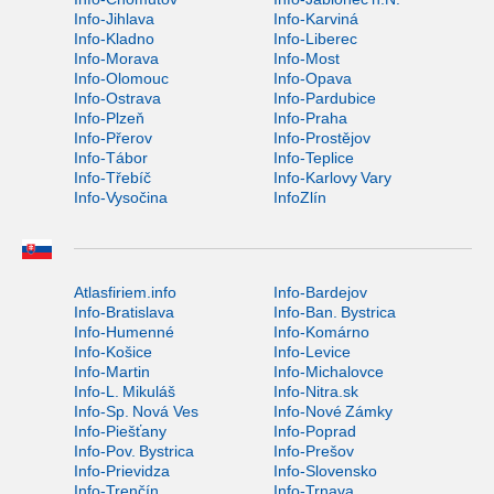
Info-Jihlava
Info-Karviná
Info-Kladno
Info-Liberec
Info-Morava
Info-Most
Info-Olomouc
Info-Opava
Info-Ostrava
Info-Pardubice
Info-Plzeň
Info-Praha
Info-Přerov
Info-Prostějov
Info-Tábor
Info-Teplice
Info-Třebíč
Info-Karlovy Vary
Info-Vysočina
InfoZlín
Atlasfiriem.info
Info-Bardejov
Info-Bratislava
Info-Ban. Bystrica
Info-Humenné
Info-Komárno
Info-Košice
Info-Levice
Info-Martin
Info-Michalovce
Info-L. Mikuláš
Info-Nitra.sk
Info-Sp. Nová Ves
Info-Nové Zámky
Info-Piešťany
Info-Poprad
Info-Pov. Bystrica
Info-Prešov
Info-Prievidza
Info-Slovensko
Info-Trenčín
Info-Trnava