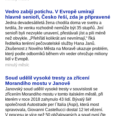
Vedro zabíjí potichu. V Evropě umírají
hlavně senioři, Česko řeší, zda je připravené
Jedna devadesátiletá žena chodila doma ve svetru a
tvrdila, že venku rozhodně nemůže být 35 stupňů. Jiní
senioři byli nezvykle unavení, přestávali jíst a pili méně
než obvykle. „Přehřátí kolikrát ani nevnímají,“ říká
ředitelka terénní pečovatelské služby Hana Janů.
Zkušenost z Nového Města na Moravě ukazuje problém,
který podle odborníků během vln veder ohrožuje miliony
lidí v Evropě.
minulý měsíc
Soud udělil vysoké tresty za zřícení
Morandiho mostu v Janově
Janovský soud udělil vysoké tresty v souvislosti se
zřícením Morandiho mostu v tomto italském městě, při
kterém v roce 2018 zahynulo 43 lidí. Bývalý šéf
společnosti Autostrade per l´Italia (Aspi), která most
spravovala, Giovanni Castellucci dostal 12 let vězení.
V procesu je více než 50 obžalovaných a soud nyní čte