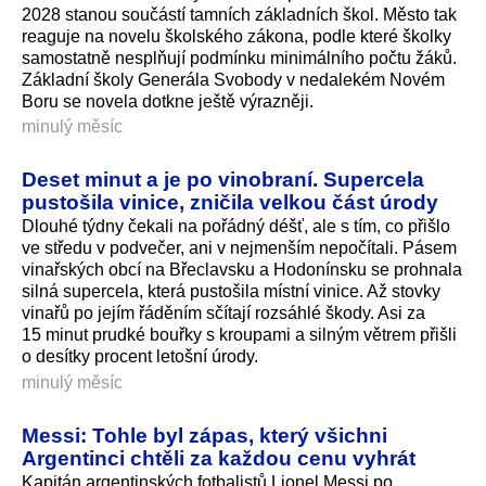
2028 stanou součástí tamních základních škol. Město tak
reaguje na novelu školského zákona, podle které školky
samostatně nesplňují podmínku minimálního počtu žáků.
Základní školy Generála Svobody v nedalekém Novém
Boru se novela dotkne ještě výrazněji.
minulý měsíc
Deset minut a je po vinobraní. Supercela
pustošila vinice, zničila velkou část úrody
Dlouhé týdny čekali na pořádný déšť, ale s tím, co přišlo
ve středu v podvečer, ani v nejmenším nepočítali. Pásem
vinařských obcí na Břeclavsku a Hodonínsku se prohnala
silná supercela, která pustošila místní vinice. Až stovky
vinařů po jejím řáděním sčítají rozsáhlé škody. Asi za
15 minut prudké bouřky s kroupami a silným větrem přišli
o desítky procent letošní úrody.
minulý měsíc
Messi: Tohle byl zápas, který všichni
Argentinci chtěli za každou cenu vyhrát
Kapitán argentinských fotbalistů Lionel Messi po