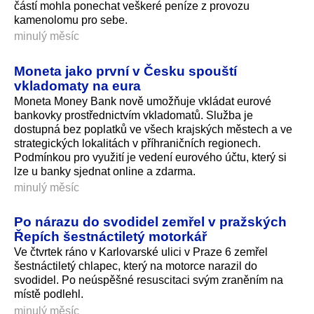
částí mohla ponechat veškeré peníze z provozu
kamenolomu pro sebe.
minulý měsíc
Moneta jako první v Česku spouští
vkladomaty na eura
Moneta Money Bank nově umožňuje vkládat eurové
bankovky prostřednictvím vkladomatů. Služba je
dostupná bez poplatků ve všech krajských městech a ve
strategických lokalitách v příhraničních regionech.
Podmínkou pro využití je vedení eurového účtu, který si
lze u banky sjednat online a zdarma.
minulý měsíc
Po nárazu do svodidel zemřel v pražských
Řepích šestnáctiletý motorkář
Ve čtvrtek ráno v Karlovarské ulici v Praze 6 zemřel
šestnáctiletý chlapec, který na motorce narazil do
svodidel. Po neúspěšné resuscitaci svým zraněním na
místě podlehl.
minulý měsíc