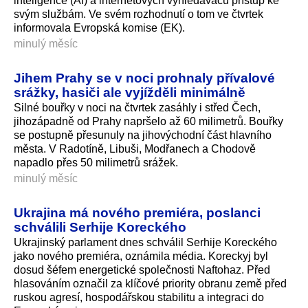
inteligence (AI) a internetových vyhledávačů přístup ke
svým službám. Ve svém rozhodnutí o tom ve čtvrtek
informovala Evropská komise (EK).
minulý měsíc
Jihem Prahy se v noci prohnaly přívalové
srážky, hasiči ale vyjížděli minimálně
Silné bouřky v noci na čtvrtek zasáhly i střed Čech,
jihozápadně od Prahy napršelo až 60 milimetrů. Bouřky
se postupně přesunuly na jihovýchodní část hlavního
města. V Radotíně, Libuši, Modřanech a Chodově
napadlo přes 50 milimetrů srážek.
minulý měsíc
Ukrajina má nového premiéra, poslanci
schválili Serhije Koreckého
Ukrajinský parlament dnes schválil Serhije Koreckého
jako nového premiéra, oznámila média. Koreckyj byl
dosud šéfem energetické společnosti Naftohaz. Před
hlasováním označil za klíčové priority obranu země před
ruskou agresí, hospodářskou stabilitu a integraci do